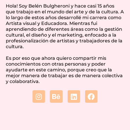
Hola! Soy Belén Bulgheroni y hace casi 15 años
que trabajo en el mundo del arte y de la cultura. A
lo largo de estos años desarrollé mi carrera como
Artista visual y Educadora. Mientras fui
aprendiendo de diferentes áreas como la gestión
cultural, el diseño y el marketing, enfocado a la
profesionalización de artistas y trabajadores de la
cultura.
Es por eso que ahora quiero compartir mis
conocimientos con otras personas y poder
ayudarte en este camino, porque creo que la
mejor manera de trabajar es de manera colectiva
y colaborativa.
I
B
L
F
n
e
i
a
s
h
n
c
t
a
k
e
a
n
e
b
g
c
d
o