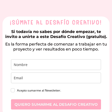
r
e
i
o
a
n
k
m
¡Súmate al Desafío Creativo!
Si todavía no sabes por dónde empezar, te
invito a unirte a este Desafío Creativo (gratuito).
Es la forma perfecta de comenzar a trabajar en tu
proyecto y ver resultados en poco tiempo.
Acepto sumarme al Newsletter.
QUIERO SUMARME AL DESAFIO CREATIVO